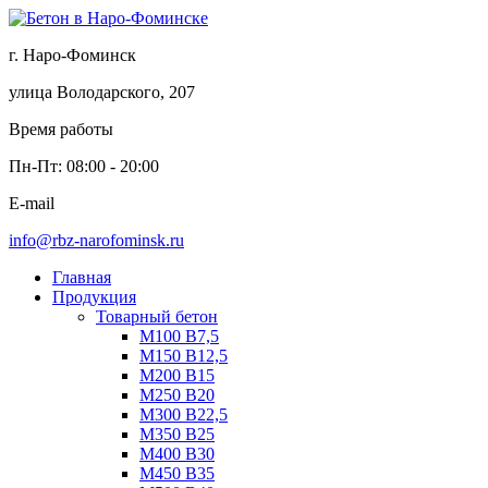
г. Наро-Фоминск
улица Володарского, 207
Время работы
Пн-Пт: 08:00 - 20:00
E-mail
info@rbz-narofominsk.ru
Главная
Продукция
Товарный бетон
М100 В7,5
М150 В12,5
М200 В15
М250 В20
М300 В22,5
М350 В25
М400 В30
М450 В35