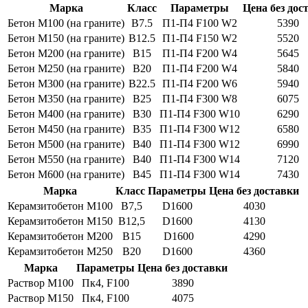
Марка
Класс
Параметры
Цена без дос
Бетон M100 (на граните)
B7.5
П1-П4 F100 W2
5390
Бетон M150 (на граните)
B12.5
П1-П4 F150 W2
5520
Бетон M200 (на граните)
B15
П1-П4 F200 W4
5645
Бетон M250 (на граните)
B20
П1-П4 F200 W4
5840
Бетон M300 (на граните)
B22.5
П1-П4 F200 W6
5940
Бетон M350 (на граните)
B25
П1-П4 F300 W8
6075
Бетон M400 (на граните)
B30
П1-П4 F300 W10
6290
Бетон M450 (на граните)
B35
П1-П4 F300 W12
6580
Бетон M500 (на граните)
B40
П1-П4 F300 W12
6990
Бетон M550 (на граните)
B40
П1-П4 F300 W14
7120
Бетон M600 (на граните)
B45
П1-П4 F300 W14
7430
Марка
Класс
Параметры
Цена без доставки
Керамзитобетон M100
В7,5
D1600
4030
Керамзитобетон M150
В12,5
D1600
4130
Керамзитобетон M200
В15
D1600
4290
Керамзитобетон M250
В20
D1600
4360
Марка
Параметры
Цена без доставки
Раствор M100
Пк4, F100
3890
Раствор M150
Пк4, F100
4075