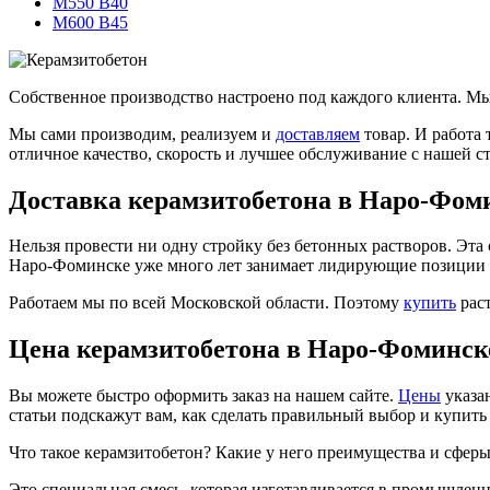
М550 В40
М600 В45
Собственное производство настроено под каждого клиента. Мы
Мы сами производим, реализуем и
доставляем
товар. И работа
отличное качество, скорость и лучшее обслуживание с нашей с
Доставка керамзитобетона в Наро-Фом
Нельзя провести ни одну стройку без бетонных растворов. Эта
Наро-Фоминске уже много лет занимает лидирующие позиции 
Работаем мы по всей Московской области. Поэтому
купить
раст
Цена керамзитобетона в Наро-Фоминске
Вы можете быстро оформить заказ на нашем сайте.
Цены
указа
статьи подскажут вам, как сделать правильный выбор и купить
Что такое керамзитобетон? Какие у него преимущества и сфер
Это специальная смесь, которая изготавливается в промышленн