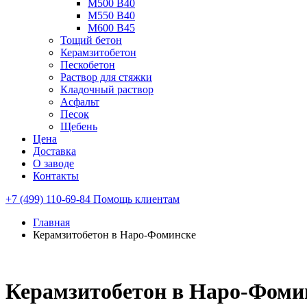
М500 В40
М550 В40
М600 В45
Тощий бетон
Керамзитобетон
Пескобетон
Раствор для стяжки
Кладочный раствор
Асфальт
Песок
Щебень
Цена
Доставка
О заводе
Контакты
+7 (499) 110-69-84
Помощь клиентам
Главная
Керамзитобетон в Наро-Фоминске
Керамзитобетон в Наро-Фоми