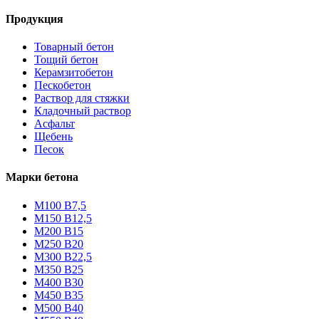
Продукция
Товарный бетон
Тощий бетон
Керамзитобетон
Пескобетон
Раствор для стяжки
Кладочный раствор
Асфальт
Щебень
Песок
Марки бетона
М100 В7,5
М150 В12,5
М200 В15
М250 В20
М300 В22,5
М350 В25
М400 В30
М450 В35
М500 В40